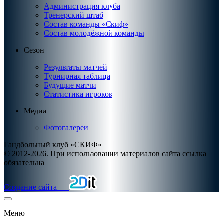
Администрация клуба
Тренерский штаб
Состав команды «Скиф»
Состав молодёжной команды
Сезон
Результаты матчей
Турнирная таблица
Будущие матчи
Статистика игроков
Медиа
Фотогалереи
Гандбольный клуб «СКИФ»
© 2012-2026. При использовании материалов сайта ссылка
обязательна
Создание сайта —
Меню