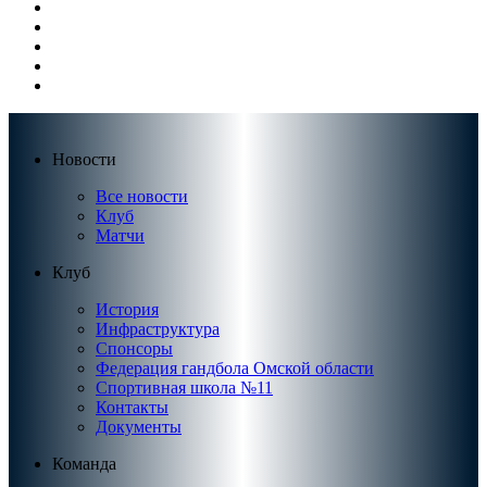
Новости
Все новости
Клуб
Матчи
Клуб
История
Инфраструктура
Спонсоры
Федерация гандбола Омской области
Спортивная школа №11
Контакты
Документы
Команда