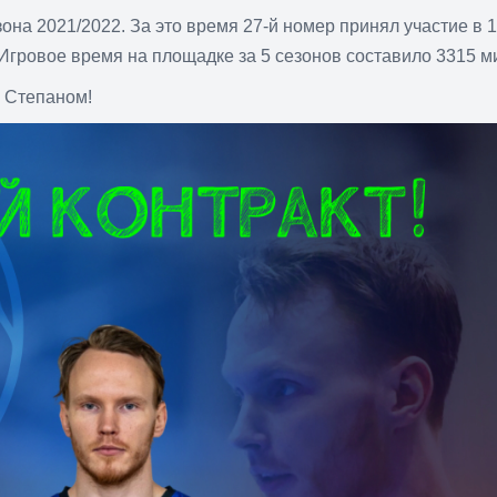
она 2021/2022. За это время 27-й номер принял участие в 
крыть
 Игровое время на площадке за 5 сезонов составило 3315 ми
 Степаном!