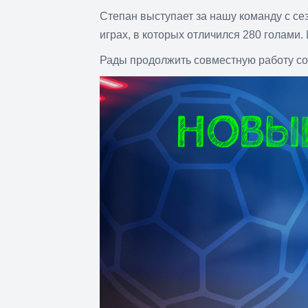
Степан выступает за нашу команду с сез
Нажмите Enter для поиска или Esc, чтобы за
играх, в которых отличился 280 голами.
Рады продолжить совместную работу со