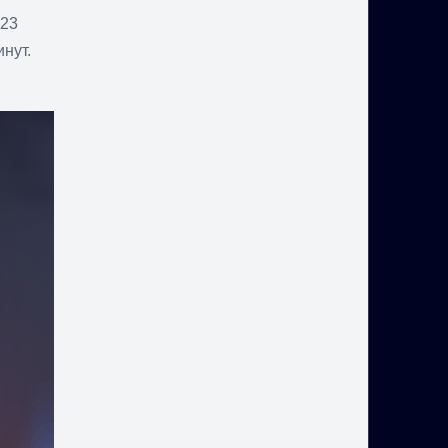
123
нут.