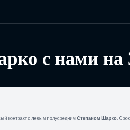
рко с нами на 3
вый контракт с левым полусредним
Степаном Шарко
. Срок