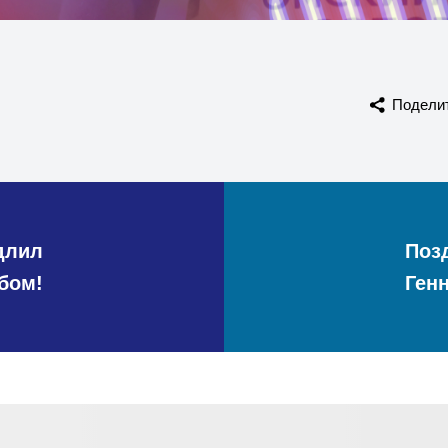
Подели
длил
Поз
убом!
Ген