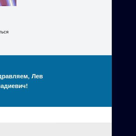
ться
дравляем, Лев
надиевич!