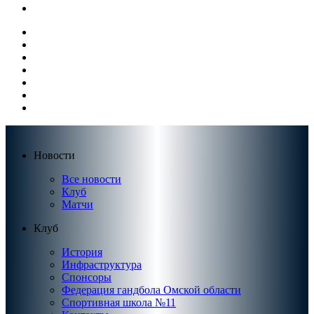
Новости
Все новости
Клуб
Матчи
Клуб
История
Инфраструктура
Спонсоры
Федерация гандбола Омской области
Спортивная школа №11