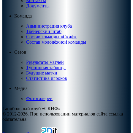
Контакты
Документы
Команда
Администрация клуба
Тренерский штаб
Состав команды «Скиф»
Состав молодёжной команды
Сезон
Результаты матчей
Турнирная таблица
Будущие матчи
Статистика игроков
Медиа
Фотогалереи
Гандбольный клуб «СКИФ»
© 2012-2026. При использовании материалов сайта ссылка
обязательна