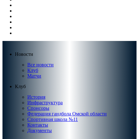
Новости
Все новости
Клуб
Матчи
Клуб
История
Инфраструктура
Спонсоры
Федерация гандбола Омской области
Спортивная школа №11
Контакты
Документы