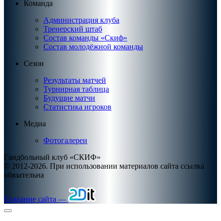
Команда
Администрация клуба
Тренерский штаб
Состав команды «Скиф»
Состав молодёжной команды
Сезон
Результаты матчей
Турнирная таблица
Будущие матчи
Статистика игроков
Медиа
Фотогалереи
Гандбольный клуб «СКИФ»
© 2012-2026. При использовании материалов сайта ссылка
обязательна
Создание сайта —