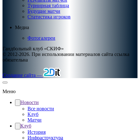
Турнирная таблица
Будущие матчи
Статистика игроков
Медиа
Фотогалереи
Гандбольный клуб «СКИФ»
© 2012-2026. При использовании материалов сайта ссылка
обязательна
Создание сайта —
Меню
Новости
Все новости
Клуб
Матчи
Клуб
История
Инфраструктура