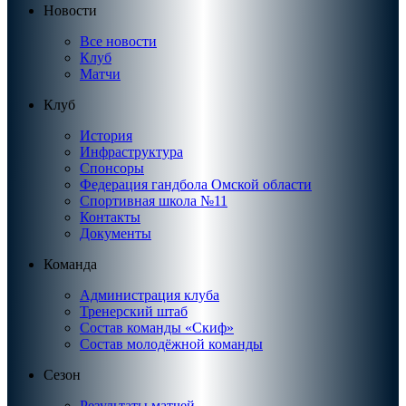
Новости
Все новости
Клуб
Матчи
Клуб
История
Инфраструктура
Спонсоры
Федерация гандбола Омской области
Спортивная школа №11
Контакты
Документы
Команда
Администрация клуба
Тренерский штаб
Состав команды «Скиф»
Состав молодёжной команды
Сезон
Результаты матчей