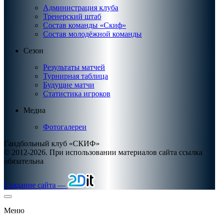
Администрация клуба
Тренерский штаб
Состав команды «Скиф»
Состав молодёжной команды
Сезон
Результаты матчей
Турнирная таблица
Будущие матчи
Статистика игроков
Медиа
Фотогалереи
Гандбольный клуб «СКИФ»
© 2012-2026. При использовании материалов сайта ссылка
обязательна
Создание сайта —
Меню