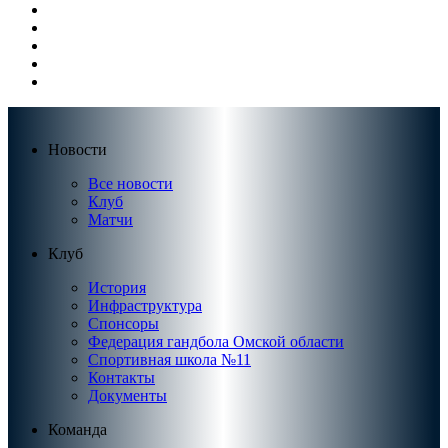
Новости
Все новости
Клуб
Матчи
Клуб
История
Инфраструктура
Спонсоры
Федерация гандбола Омской области
Спортивная школа №11
Контакты
Документы
Команда