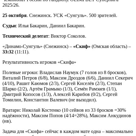
2025/26.
25 октября
. Снежинск. УСК «Сунгуль». 500 зрителей.
Судьи
: Илья Бакарин, Даниил Бакарин.
Технический делегат
: Виктор Соколов.
«Динамо-Сунгуль» (Снежинск) –
«Скиф»
(Омская область) –
33:32
(11:11).
Результативность игроков «Скифа»
Полевые игроки: Владислав Наумук (7 голов из 8 бросков),
Виталий Петров (6/8), Максим Дроздов (6/6), Даниил Секерич
(4/10), Рашит Каюмов (2/3), Сергей Киселёв (2/3), Степан
Шарко (2/2), Артём Грамыко (1/3), Семён Рамзаев (1/1),
Дмитрий Копосов (1/3), Алексей Карибов (0/2), Сергей
Томилин, Константин Валевич (не выходил).
Вратари: Николай Костенко (10 сейвов из 33 бросков =30%
надёжности), Максим Попов (4/14=28%), Максим Анкудинов
(нв).
Задача для «Скифа» сейчас в каждом мате одна – максимально