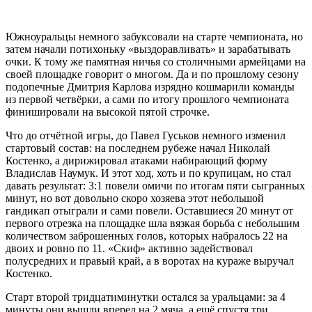
Южноуральцы немного забуксовали на старте чемпионата, но
затем начали потихоньку «выздоравливать» и зарабатывать
очки. К тому же памятная ничья со столичными армейцами на
своей площадке говорит о многом. Да и по прошлому сезону
подопечные Дмитрия Карлова изрядно кошмарили команды
из первой четвёрки, а сами по итогу прошлого чемпионата
финишировали на высокой пятой строчке.
Что до отчётной игры, до Павел Гуськов немного изменил
стартовый состав: на последнем рубеже начал Николай
Костенко, а дирижировал атаками набирающий форму
Владислав Наумук. И этот ход, хоть и по крупицам, но стал
давать результат: 3:1 повели омичи по итогам пяти сыгранных
минут, но вот довольно скоро хозяева этот небольшой
гандикап отыграли и сами повели. Оставшиеся 20 минут от
первого отрезка на площадке шла вязкая борьба с небольшим
количеством заброшенных голов, которых набралось 22 на
двоих и ровно по 11. «Скиф» активно задействовал
полусредних и правый край, а в воротах на кураже выручал
Костенко.
Старт второй тридцатиминутки остался за уральцами: за 4
минуты они вышли вперед на 2 мяча, а ещё спустя три