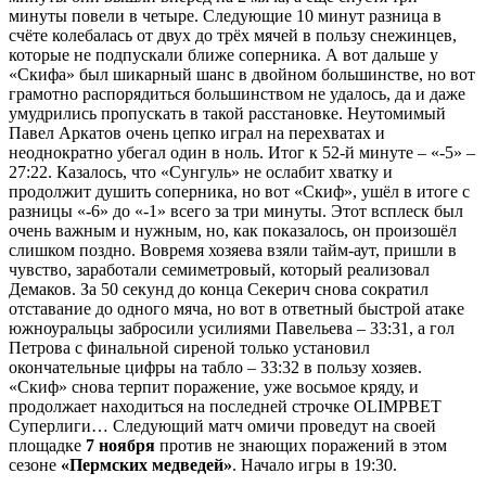
минуты повели в четыре. Следующие 10 минут разница в
счёте колебалась от двух до трёх мячей в пользу снежинцев,
которые не подпускали ближе соперника. А вот дальше у
«Скифа» был шикарный шанс в двойном большинстве, но вот
грамотно распорядиться большинством не удалось, да и даже
умудрились пропускать в такой расстановке. Неутомимый
Павел Аркатов очень цепко играл на перехватах и
неоднократно убегал один в ноль. Итог к 52-й минуте – «-5» –
27:22. Казалось, что «Сунгуль» не ослабит хватку и
продолжит душить соперника, но вот «Скиф», ушёл в итоге с
разницы «-6» до «-1» всего за три минуты. Этот всплеск был
очень важным и нужным, но, как показалось, он произошёл
слишком поздно. Вовремя хозяева взяли тайм-аут, пришли в
чувство, заработали семиметровый, который реализовал
Демаков. За 50 секунд до конца Секерич снова сократил
отставание до одного мяча, но вот в ответный быстрой атаке
южноуральцы забросили усилиями Павельева – 33:31, а гол
Петрова с финальной сиреной только установил
окончательные цифры на табло – 33:32 в пользу хозяев.
«Скиф» снова терпит поражение, уже восьмое кряду, и
продолжает находиться на последней строчке OLIMPBET
Суперлиги… Следующий матч омичи проведут на своей
площадке
7 ноября
против не знающих поражений в этом
сезоне
«Пермских медведей»
. Начало игры в 19:30.