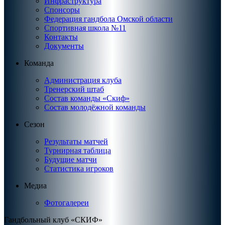
Инфраструктура
Спонсоры
Федерация гандбола Омской области
Спортивная школа №11
Контакты
Документы
Команда
Администрация клуба
Тренерский штаб
Состав команды «Скиф»
Состав молодёжной команды
Сезон
Результаты матчей
Турнирная таблица
Будущие матчи
Статистика игроков
Медиа
Фотогалереи
Гандбольный клуб «СКИФ»