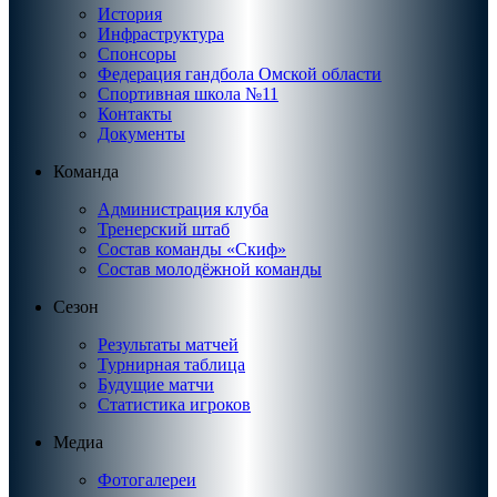
История
Инфраструктура
Спонсоры
Федерация гандбола Омской области
Спортивная школа №11
Контакты
Документы
Команда
Администрация клуба
Тренерский штаб
Состав команды «Скиф»
Состав молодёжной команды
Сезон
Результаты матчей
Турнирная таблица
Будущие матчи
Статистика игроков
Медиа
Фотогалереи