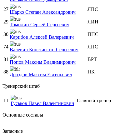
27
ЛПС
Шарко Степан Александрович
29
ЛИН
Томилин Сергей Сергеевич
30
ППС
Карибов Алексей Валерьевич
74
ЛПС
Валевич Константин Сергеевич
81
ВРТ
Попов Максим Владимирович
88
ПК
Дроздов Максим Евгеньевич
Тренерский штаб
ГТ
Главный тренер
Гуськов Павел Валентинович
Основные составы
Запасные