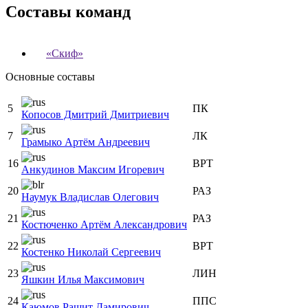
Составы команд
«Скиф»
Основные составы
5
ПК
Копосов Дмитрий Дмитриевич
7
ЛК
Грамыко Артём Андреевич
16
ВРТ
Анкудинов Максим Игоревич
20
РАЗ
Наумук Владислав Олегович
21
РАЗ
Костюченко Артём Александрович
22
ВРТ
Костенко Николай Сергеевич
23
ЛИН
Яшкин Илья Максимович
24
ППС
Каюмов Рашит Дамирович